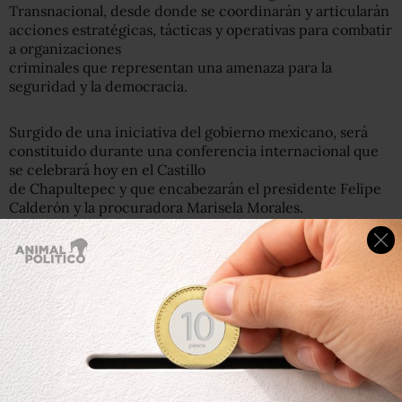
Transnacional, desde donde se coordinarán y articularán
acciones estratégicas, tácticas y operativas para combatir
a organizaciones
criminales que representan una amenaza para la
seguridad y la democracia.
Surgido de una iniciativa del gobierno mexicano, será
constituido durante una conferencia internacional que
se celebrará hoy en el Castillo
de Chapultepec y que encabezarán el presidente Felipe
Calderón y la procuradora Marisela Morales.
El nuevo mecanismo coordinará a instituciones
encargadas de la lucha contra el crimen organizado.
El centro coordinará también el intercambio de
información de inteligencia y operaciones entre
agencias policiales y ministeriales, así como
las intervenciones de comunicaciones bajo los requisitos