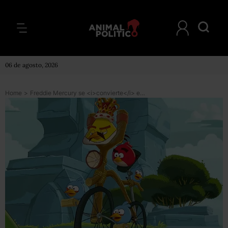
06 de agosto, 2026
Home
>
Freddie Mercury se <i>convierte</i> en un “Angry Bird”