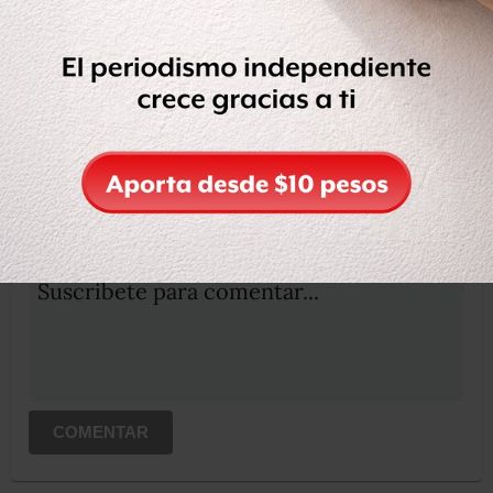
Compartir
Leer después
OCULTAR COMENTARIOS
Iniciar sesión
Registrate
Suscribete para comentar...
COMENTAR