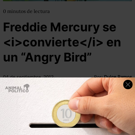
0
minutos
de lectura
Freddie Mercury se
<i>convierte</i> en
un “Angry Bird”
04 de septiembre, 2012
Por:
Dulce Ramos
@
WikiRamos
Compartir
Leer después