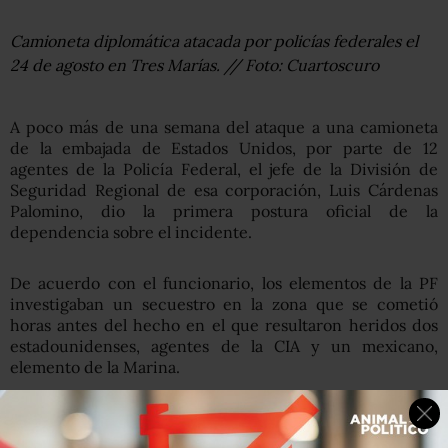
Camioneta diplomática atacada por policías federales el
24 de agosto en Tres Marías. // Foto: Cuartoscuro
A poco más de una semana del ataque a una camioneta
de la embajada de Estados Unidos, por parte de 12
agentes de la Policía Federal, el jefe de la División de
Seguridad Regional de esa corporación, Luis Cárdenas
Palomino, dio la primera postura oficial de la
dependencia sobre el incidente.
De acuerdo con el funcionario, los elementos de la PF
investigaban un secuestro en la zona que se cometió
horas antes del hecho en el que resultaron heridos dos
estadounidenses, agentes de la CIA y un mexicano,
elemento de la Marina.
“Nosotros tenemos acreditado lo que hacían los