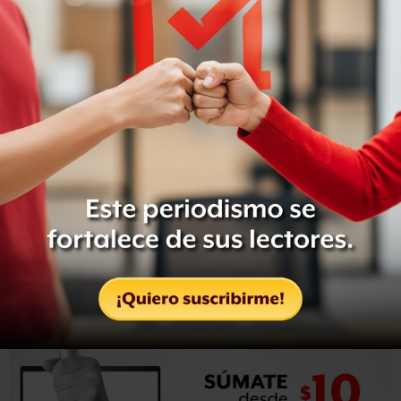
elementos exactamente en Tres Marías, que era una
investigación de secuestro que se había perpetrado
horas antes a que los muchachos estuvieran allí a las ocho
de la mañana”, informó Cárdenas Palomino.
Durante una conferencia de prensa, Cárdenas Palomino
indicó que las 12 personas involucradas están
plenamente acreditadas por la corporación, así como la
tarea que desempeñaban en ese momento. Sin embargo
rechazó dar más información sobre la agresión a la
camioneta diplomática y se limitó a responder que la
investigación corre a cargo de la Procuraduría General
de la República.