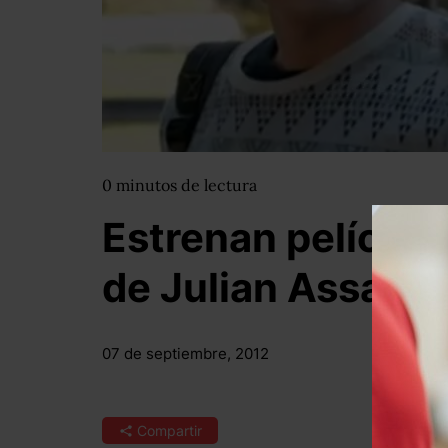
0
minutos
de lectura
Estrenan película 
de Julian Assang
07 de septiembre, 2012
Compartir