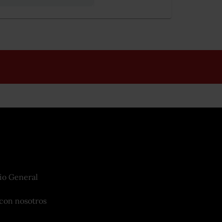
io General
con nosotros