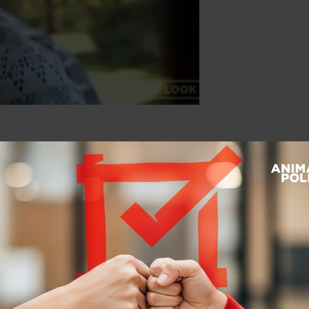
sobre la vida
e
Por:
Dulce Ramos
@
WikiRamos
Leer después