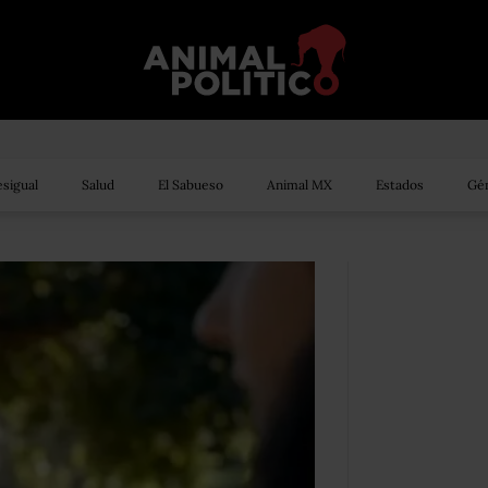
sigual
Salud
El Sabueso
Animal MX
Estados
Gén