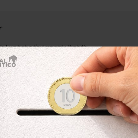
e
e la organización terrorista Hezbolá
 Mohammad Labboun Allaboun
, quien,
ncia de Estados Unidos, forma parte
e opera en Centroamérica y Yucatán.
n operativo del Instituto Nacional de