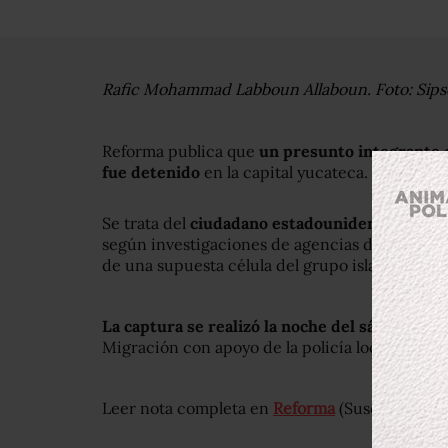
Rafic Mohammad Labboun Allaboun. Foto: Sips
Reforma publica que
un presunto integrante d
fue detenido
en la capital yucateca.
Se trata del
ciudadano estadounidense Rafic
según investigaciones de agencias de intelige
de una supuesta célula del grupo islamista qu
La captura se realizó la noche del sábado
en u
Migración con apoyo de la policía local.
Leer nota completa en
Reforma
(Suscripción)