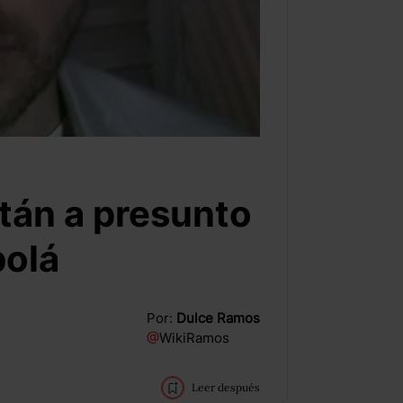
tán a presunto
bolá
Por:
Dulce Ramos
@
WikiRamos
Leer después