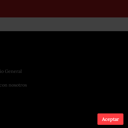
io General
con nosotros
Aceptar