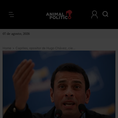
07 de agosto, 2026
Home
>
Capriles, opositor de Hugo Chávez, cierra campaña presidencial