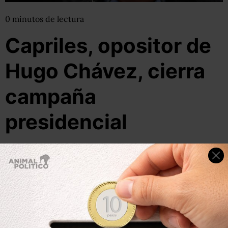
0
minutos
de lectura
Capriles, opositor de
Hugo Chávez, cierra
campaña
presidencial
25 de septiembre, 2012
Por:
Dulce Ramos
@
WikiRamos
Compartir
Leer después