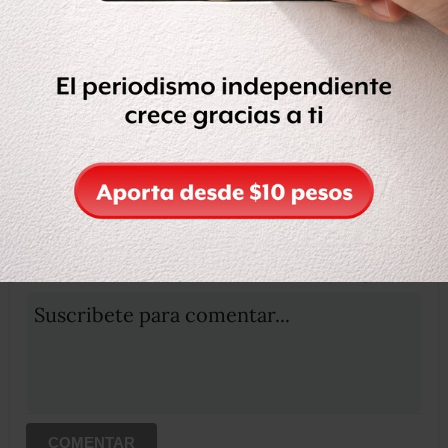
Compartir
Leer después
OCULTAR COMENTARIOS
Iniciar sesión
Registrate
Suscribete para comentar...
COMENTAR