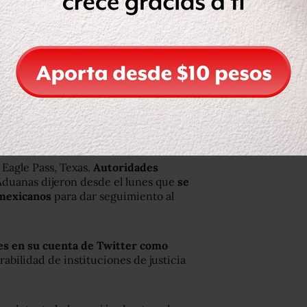
so de armas y el abatimiento de
 señaló.
os 132 presos, 86 de ellos
les, escaparon del penal de Piedras
y luego cortaron una malla metálica
 Eagle Pass, Texas.
Autoridades
 Aduanas dijeron desde el lunes que
se
 mexicanos
para dar seguimiento al
tes en su cuenta de Twitter como
rabilidad de instituciones de justicia