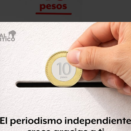
n cuatro de los pistoleros, dijo.
sta fuga”
, comentó Morán.
n una presencia hegemónica en
 a detectarse la llegada de
na batalla en varias zonas de ese
a sido golpeado por autoridades