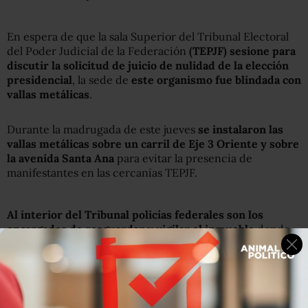
En espera de que la sala Superior del Tribunal Electoral
del Poder Judicial de la Federación
(TEPJF) sesione para
discutir la solicitud de juicio de nulidad de la elección
presidencial
, la sede de
este organismo fue blindada con
vallas metálicas
.
Durante la madrugada de este jueves
se instalaron las
vallas metálicas
sobre un carril de Eje 3 Oriente y sobre
la avenida Santa Ana
para evitar la presencia de
manifestantes en las cercanías TEPJF.
Al interior del Tribunal policías federales son los
encargados de resguardar y vigilar el inmueble
donde
se prevé que este jueves sesione la sala Superior para
discutir el juicio de nulidad de la elección presidencial
solicitado por la coalición del Movimiento Progresista.