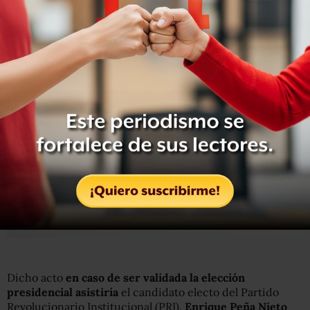
Podría ser este mismo jueves y una vez desahogada dicha
sesión, en otra posterior se realizaría la
Declaratoria de
validez de la elección presidencial
.
Dicho acto
en caso de ser validada la elección
presidencial asistiría
el candidato electo del Partido
Revolucionario Institucional (PRI),
Enrique Peña Nieto