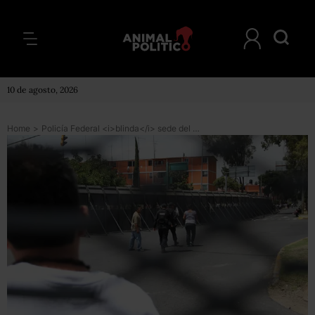
10 de agosto, 2026
Home
>
Policía Federal <i>blinda</i> sede del TEPJF