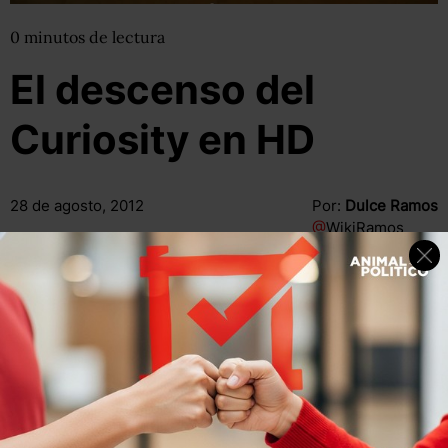
0
minutos
de lectura
El descenso del
Curiosity en HD
28 de agosto, 2012
Por:
Dulce Ramos
@
WikiRamos
Compartir
Leer después
Compartir
Leer después