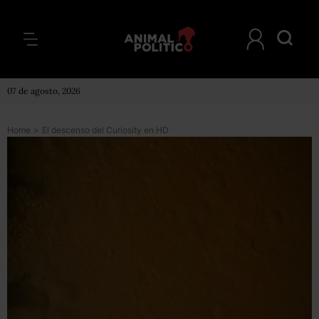
07 de agosto, 2026
Home
>
El descenso del Curiosity en HD