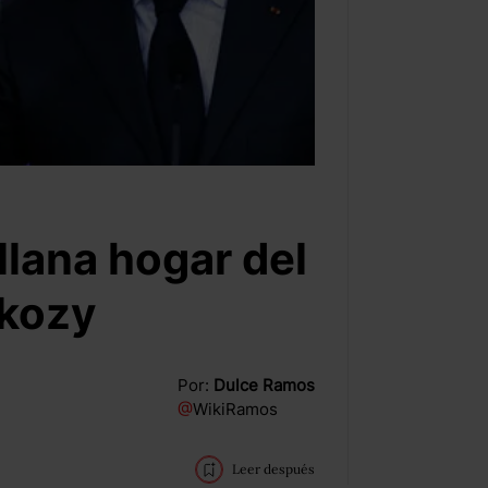
llana hogar del
rkozy
Por:
Dulce Ramos
@
WikiRamos
Leer después