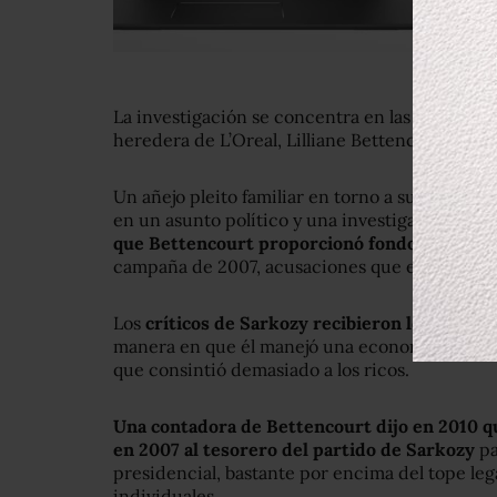
La investigación se concentra en las
finanzas d
heredera de L’Oreal, Lilliane Bettencourt.
Un añejo pleito familiar en torno a su fortuna
en un asunto político y una investigación a div
que Bettencourt proporcionó fondos ilegales 
campaña de 2007, acusaciones que el ex presi
Los
críticos de Sarkozy recibieron los alegat
manera en que él manejó una economía golpead
que consintió demasiado a los ricos.
Una contadora de Bettencourt dijo en 2010 q
en 2007 al tesorero del partido de Sarkozy
pa
presidencial, bastante por encima del tope lega
individuales.