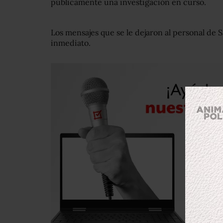
públicamente una investigación en curso.
Los mensajes que se le dejaron al personal de 
inmediato.