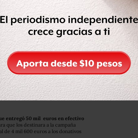
e la mujer más rica de Francia
, la
 se expandió en 2010 hasta convertirse
ersos niveles.
Surgieron alegatos de
al partido de Sarkozy
durante la
dente niega enfáticamente.
os con beneplácito
, frustrados por la
a por la recesión y por considerar
ue entregó 50 mil euros en efectivo
ra que los destinara a la campaña
l de 4 mil 600 euros a los donativos