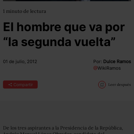
1
minuto
de lectura
El hombre que va por
“la segunda vuelta”
01 de julio, 2012
Por:
Dulce Ramos
@
WikiRamos
Compartir
Leer después
De los tres aspirantes a la Presidencia de la República,