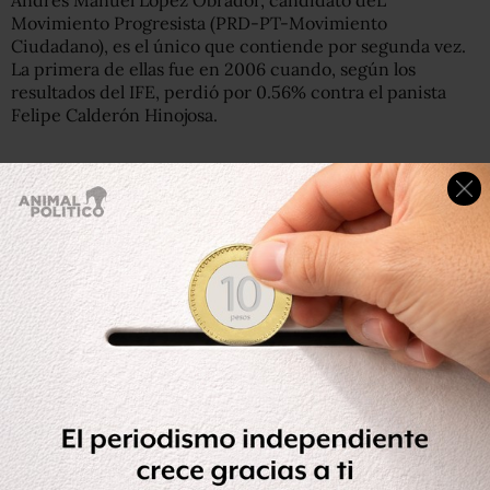
Andrés Manuel López Obrador, candidato deL
Movimiento Progresista (PRD-PT-Movimiento
Ciudadano), es el único que contiende por segunda vez.
La primera de ellas fue en 2006 cuando, según los
resultados del IFE, perdió por 0.56% contra el panista
Felipe Calderón Hinojosa.
Segundo en las encuestas, López Obrador, es ubicado a
15 puntos de diferencia de quien, según los sondeos, es el
puntero.
De la “República Amorosa” a “El cambio verdadero”, ésta
es la historia de López Obrador en campaña: