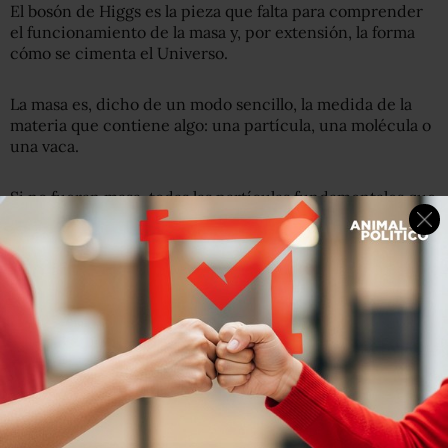
El bosón de Higgs es la pieza que falta para comprender
el funcionamiento de la masa y, por extensión, la forma
cómo se cimenta el Universo.
La masa es, dicho de un modo sencillo, la medida de la
materia que contiene algo: una partícula, una molécula o
una vaca.
Si no fueran masa, todas las partículas fundamentales que
componen los átomos y las vacas se desvanecerían a la
velocidad de la luz y el Universo tal como lo conocemos
no habría podido constituirse en materia.
El mecanismo de Higgs propone que existe un campo
que atraviesa el Universo –el campo de Higgs- que
permite a las partículas obtener su masa. La interacción
con ese campo –con los bosones de Higgs que salen de
él- otorgaría masa a las partículas.
¿Cómo buscan los científicos el bosón de Higgs?