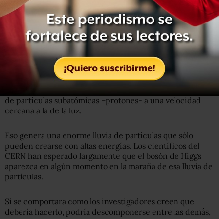
Irónicamente, el Modelo Estándar no predice la masa
exacta del bosón de Higgs. Los aceleradores de partículas
como el del CERN, situado entre Francia y Suiza, intentan
buscar la partícula de forma sistemática en una serie de
rangos de masa en los que podría situarse.
El acelerador funciona haciendo colisionar dos chorros
de partículas subatómicas –protones- a una velocidad
cercana a la de la luz.
Eso genera una enorme lluvia de partículas que sólo
pueden crearse con altas energías. Los científicos del
CERN han esperado largamente que el bosón de Higgs
aparezca en algún momento en la maraña de esa lluvia de
partículas.
Si se comportara como los investigadores creen que
debería hacerlo, podría descomponerse entre las demás,