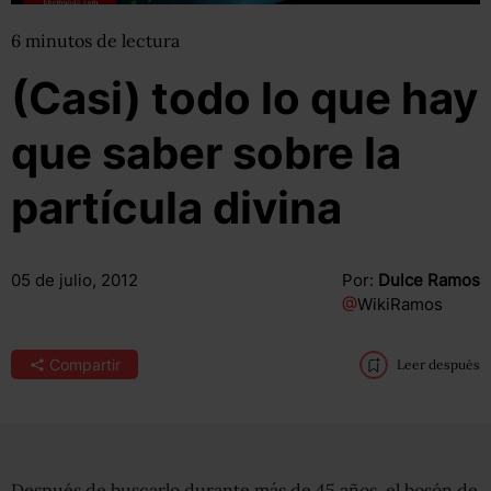
6
minutos
de lectura
(Casi) todo lo que hay
que saber sobre la
partícula divina
05 de julio, 2012
Por:
Dulce Ramos
@
WikiRamos
Compartir
Leer después
Después de buscarlo durante más de 45 años, el bosón de