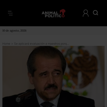
10 de agosto, 2026
Home
>
Se aplicará evaluación a maestros porque “somos autoridad”: SEP