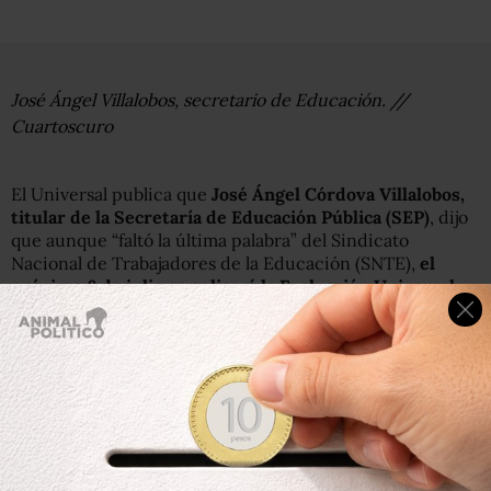
José Ángel Villalobos, secretario de Educación. //
Cuartoscuro
El Universal publica que
José Ángel Córdova Villalobos,
titular de la Secretaría de Educación Pública (SEP)
, dijo
que aunque “faltó la última palabra” del Sindicato
Nacional de Trabajadores de la Educación (SNTE),
el
próximo 6 de julio se aplicará la Evaluación Universal
,
“no como un capricho”, sino porque “somos la autoridad”.
El funcionario dijo que la seguridad de las pruebas está
garantizada, pues entre otras 10 medidas tomadas,
la
impresión de los exámenes fue vigilada por el Ejército
.
Córdova informó que la prueba que se aplicará el próximo