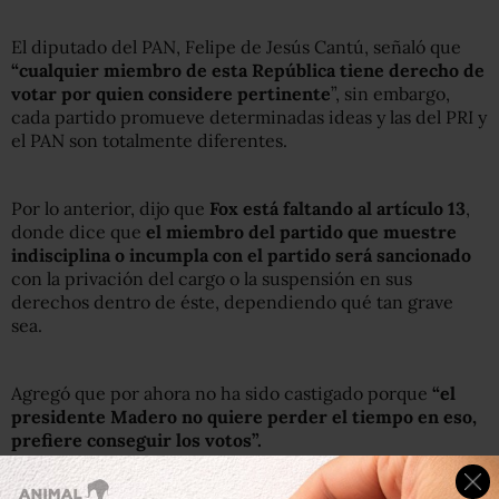
El diputado del PAN, Felipe de Jesús Cantú, señaló que
“cualquier miembro de esta República tiene derecho de
votar por quien considere pertinente
”, sin embargo,
cada partido promueve determinadas ideas y las del PRI y
el PAN son totalmente diferentes.
Por lo anterior, dijo que
Fox está faltando al artículo 13
,
donde dice que
el miembro del partido que muestre
indisciplina o incumpla con el partido será sancionado
con la privación del cargo o la suspensión en sus
derechos dentro de éste, dependiendo qué tan grave
sea.
Agregó que por ahora no ha sido castigado porque
“el
presidente Madero no quiere perder el tiempo en eso,
prefiere conseguir los votos”.