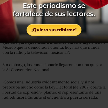
empresas radiofónicas y televisivas de México, el
presidente de la CIRT había dicho que esta convención
es especialmente significativa porque se lleva a cabo a
poco más de un mes de la elección del 1° de julio. “El
proceso electoral presidencial que está en marcha es una
realidad, una reflexión profunda que los mexicanos
hacemos para definir el rumbo que deberá tomar el país
en los próximos años. Por ello, que lugar más propicio
que éste para que nuestra industria unida le diga a todo a
México que la democracia cuenta, hoy más que nunca,
con la radio y la televisión mexicanas”.
Sin embargo, los concesionario llegaron con una queja a
la 81 Convención Nacional.
-Somos una industria evidentemente social y sí nos
preocupa mucho como la Ley Electoral (de 2007) coarta la
libertad de expresión- planteó el representante de una
radiodifusora durante el encuentro a puerta cerrada.