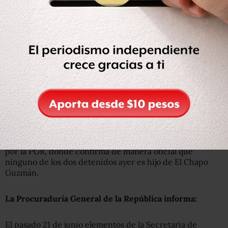
presentó ante los medios de comunicación como Jesús
Alfredo Guzmán Salazar, hijo del líder del cártel de
Sinaloa, Joaquín El Chapo Guzmán,
es en realidad Félix
Beltrán León
, de 23 años de edad.
A esta conclusión se llegó luego de que, tal y como
enuncia la PGR en el comunicado,
“se realizaran las
pruebas necesarias para conocer su identidad”
, por lo
que se determinó que
“los presentados son Félix
Beltrán León y Kevin Daniel Beltrán Ríos,
de 23 y 19
años de edad, respectivamente”.
A continuación, el texto íntegro del comunicado emitido
por la PGR, donde confirma de manera oficial que
ninguno de los dos detenidos ayer es hijo de El Chapo
Guzmán.
La Procuraduría General de la República informa:
El pasado 21 de junio elementos de la Secretaria de