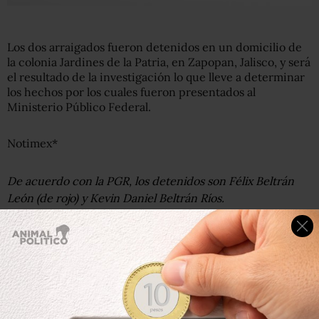
Los dos arraigados fueron detenidos en un domicilio de
la colonia Jardines de la Patria, en Zapopan, Jalisco, y será
el resultado de la investigación lo que lleve a determinar
los hechos por los cuales fueron presentados al
Ministerio Público Federal.
Notimex*
De acuerdo con la PGR, los detenidos son Félix Beltrán
León (de rojo) y Kevin Daniel Beltrán Ríos.
Oficial: detenido no es hijo de El Chapo Guzmán
La Procuraduría General de la República (PGR) confirmó
a través de un comunicado de prensa que la persona
detenida ayer por elementos de la Marina, a la que se