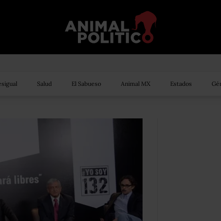
sigual
Salud
El Sabueso
Animal MX
Estados
Gén