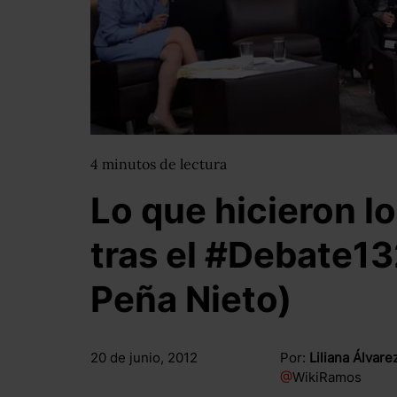
4
minutos
de lectura
Lo que hicieron l
tras el #Debate13
Peña Nieto)
20 de junio, 2012
Por:
Liliana Álvar
@
WikiRamos