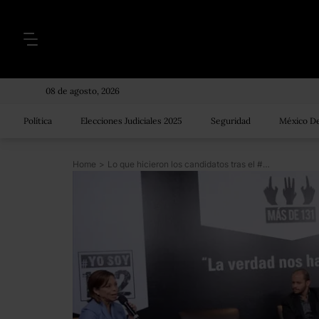
08 de agosto, 2026
Política
Elecciones Judiciales 2025
Seguridad
México De
Home
>
Lo que hicieron los candidatos tras el #Debate132 (incluído Peña Nieto)