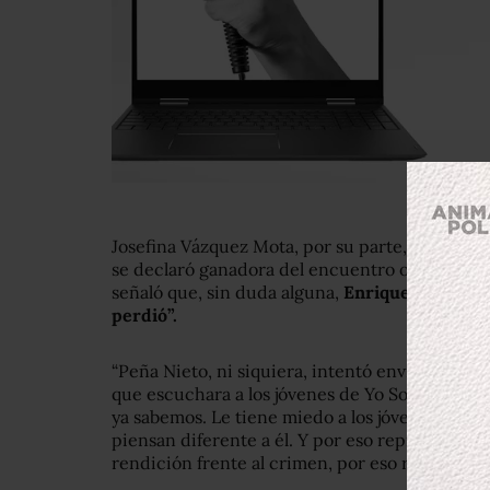
Josefina Vázquez Mota, por su parte, minutos 
se declaró ganadora del encuentro organizado 
señaló que, sin duda alguna,
Enrique Peña Niet
perdió”.
“Peña Nieto, ni siquiera, intentó enviar a un
que escuchara a los jóvenes de Yo Soy 132, lo c
ya sabemos. Le tiene miedo a los jóvenes, le ti
piensan diferente a él. Y por eso representa el
rendición frente al crimen, por eso representa