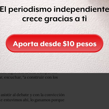
 izquierdo y puedo decirlo de manera
residencial vacía (…), ni tampoco
o
“, aseguró la panista que estuvo
asa de Campaña, ubicada en la
, la candidata del PAN a la
132” es el tercer debate en el que sale
rofesionalismo de los jóvenes y su
gó a dicho sitio. Ahí reiteró que hubo
bate significaría una trampa. Sin
r, escuchar, “a construir con los
asistir al debate y con la convicción
e estuvimos ahí, lo ganamos porque