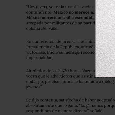
“Hoy (ayer), yo tenía una silla vacía a mi lado
contundente,
México no merece ni una silla p
México merece una silla escondida en un bañ
arropada por militantes de su partido en la C
colonia Del Valle.
En conferencia de prensa al término del debate
Presidencia de la República, afirmó que el del “
victoriosa. Inició su mensaje reconociendo el p
imparcialidad.
Alrededor de las 22:20 horas, Vázquez Mota lle
voces que le advirtieron que asistir a a este de
embargo, precisó, nunca le ha temido a dialoga
jóvenes”.
Se dijo contenta, satisfecha de haber aceptado 
absolutamente que lo ganó. “Lo ganamos porqu
respondimos de manera directa”, señaló.