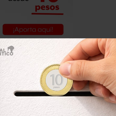
después de haber concluido el debate,
por el movimiento “Yo Soy 132” y
o fue quien “absolutamente lo
 integrante de su equipo de campaña
ual no hace más que ratificar los que
ene miedo a todos aquellos que
 autoritarismo, por eso representa esa
 ese abuso del poder.