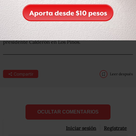
un concierto en el Zócalo de la Ciudad de México en
apoyo al movimiento “Yo soy 132”.El presidente Felipe
Calderón Hinojosa participó en el Rethinking G-20
“Diseñando el futuro” que tuvo lugar en Los Cabos, Baja
California.Rocky, un perro de raza Golden Retriever, robo
cámara durante una conferencia de presan del
presidente Calderón en Los Pinos.
Compartir
Leer después
OCULTAR COMENTARIOS
Iniciar sesión
Registrate