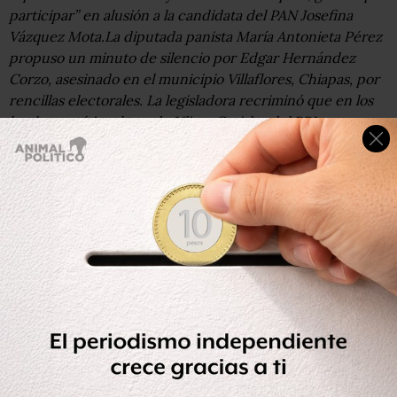
participar” en alusión a la candidata del PAN Josefina
Vázquez Mota.La diputada panista María Antonieta Pérez
propuso un minuto de silencio por Edgar Hernández
Corzo, asesinado en el municipio Villaflores, Chiapas, por
rencillas electorales. La legisladora recriminó que en los
hechos esté involucrado Ulises Grajales del PRI que
buscaba gobernar dicho municipio.Debido a la entrada
del huracán Carlota a territorio mexicano, intensas lluvias
se registraron a lo largo del sábado en la Ciudad de
México.En la delegación Iztapalapa se inauguró la “Feria
del Pescado y del Marisco”, con la carrera de los
“Painanis”, mensajeros prehispánicos que traían pescado
fresco al emperador Moctezuma dese Veracruz.La líder
estudiantil chilena, Camila Vallejo, estuvo de visita en
México donde se reunió con diversas organizaciones de
la UAM, UNAM y otras instituciones.
Juilieta Venegas, Tex Tex y Natalia Lafourcade ofrecieron