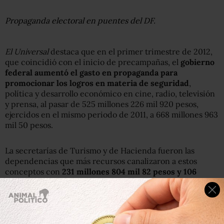
Propaganda electoral en puentes del DF.
El Universal
destaca que en el primer trimestre de 2012,
que coincidió con el inicio de precampañas, el
gobierno
federal aumentó el gasto en propaganda para
promocionar los logros en materia de seguridad
,
política y desarrollo económico en cine, radio, televisión
y prensa, al pasar de 525 millones 226 mil 920 pesos,
ejercidos en el mismo periodo de 2011, a 668 millones 963
mil 50 pesos.
La secretarías de Turismo y de Hacienda fueron las
dependencias que más recursos canalizaron a estos
conceptos con
231 millones 804 mil 82 pesos y 106
millones 76 mil 88 pesos
, respectivamente.
De acuerdo con el Informe sobre la ejecución de los
programas y campañas de comunicación social del