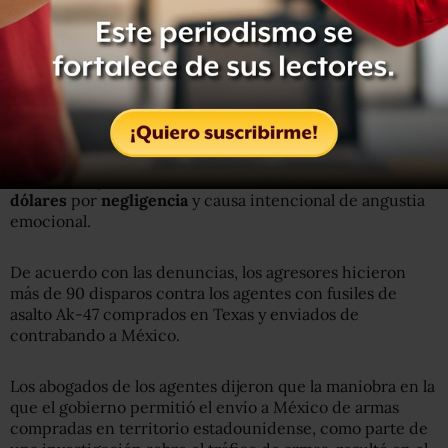
Zapata murió en un ataque armado en una carretera
cerca de San Luis Potosí, en el centro de México, en
febrero de 2011.
Su compañero, el agente Víctor Ávila,
resultó herido.
En una denuncia separada
que se presento
a nombre de
Ávila se exige
una
indemnización de 12.5 millones de
dólares
por
negligencia
y causa intencional de angustia
emocional.
De acuerdo con las denuncias, los agresores hicieron
más de 90 disparos contra los agentes con fusiles de
asalto Ak-47 comprados en Texas y enviados de
contrabando a México.
Los abogados de los agentes dijeron que la maniobra en la
que el gobierno permitió el envío a México de armas
compradas en territorio estadounidense, como parte de