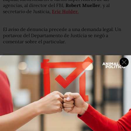
agencias, al director del FBI,
Robert Mueller
, y al
secretario de Justicia,
Eric Holder.
El aviso de denuncia precede a una demanda legal. Un
portavoz del Departamento de Justicia se negó a
comentar sobre el particular.