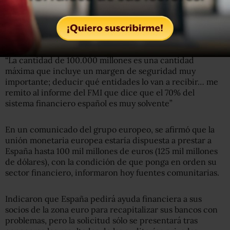
“El papel del FMI es estrictamente de asesoramiento del
sector financiero, una labor muy importante, de apoyo y
de implementación del programa”, afirmó de Guindos.
“La cantidad de 100.000 millones es una cantidad
máxima que incluye un margen de seguridad muy
importante; deducir qué entidades lo van a recibir… me
remito al informe del FMI que dice que el 70% del
sistema financiero español es muy solvente”
En un comunicado del grupo europeo, se afirmó que la
unión monetaria europea estaría dispuesta a prestar a
España hasta 100 mil millones de euros (125 mil millones
de dólares), con la condición de que ponga en orden su
sector financiero, informaron hoy fuentes comunitarias.
Indicaron que España pedirá ayuda financiera a sus
socios de la zona euro para recapitalizar sus bancos con
problemas, pero la solicitud sólo se presentará tras