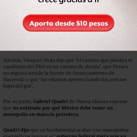
La segunda pregunta fue: “¿Qué sienten cuando ven a la
hija del líder petrolero (Carlos Romero Deschamps) que
pasea a sus mascotas por todo el mundo en jet privado?”
Además, Vázquez Mota dijo que “el camino que plantea el
candidato del PRD es un camino de deuda”, que Pemex
no seguirá siendo la fuente de financiamiento de
Hacienda y que “no estamos aprovechando los precios
bajos del gas”.
Por su parte,
Gabriel Quadri
de Nueva Alianza expresó
que
no entiende por qué México debe tener un
monopolio en materia petrolera.
Quadri dijo
que es fundamental acabar con monopolios
energéticos porque el “
gobierno federal gasta más en