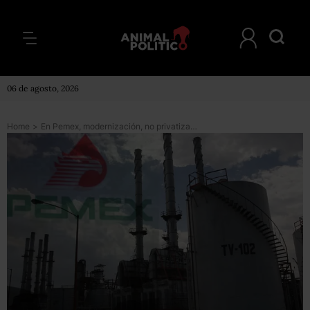
06 de agosto, 2026
Home
>
En Pemex, modernización, no privatización: Josefina y Quadri; AMLO, en desacuerdo