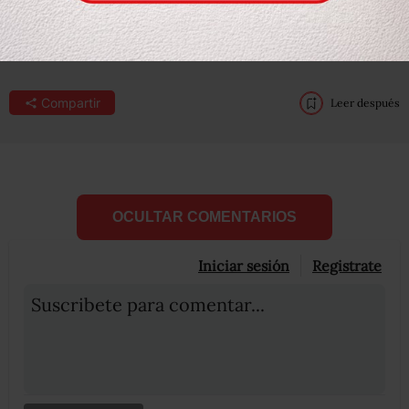
Compartir
Leer después
OCULTAR COMENTARIOS
Iniciar sesión
Registrate
Suscribete para comentar...