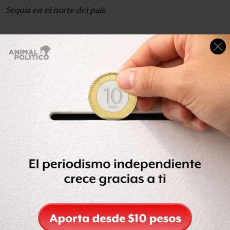
Sequía en el norte del país.
La Jornada
publica que hay desesperación y
desesperanza en el campo del semidesierto zacatecano
luego de dos años de sequía, que han significado la
muerte de al menos 80 mil cabezas de ganado, pérdida
de cosechas y aumento de la migración, dejando pueblos
fantasmas habitados sólo por ancianos y algunos niños.
Frente a la debacle que representa la muerte masiva de
bovinos y caprinos, que va dejando olor a muerte en el
aire acompañado del revuelo de zopilotes en su labor de
limpieza de la carroña, el reclamo de los hombres y
mujeres del campo es que el gobierno no ha respondido a
su pedido de apoyar con forraje
mientras llueve
–algo
que, recuerdan, no ha ocurrido en 20 meses– para salvar
a los pocos animales que les quedan.
Leer en
La Jornada
.