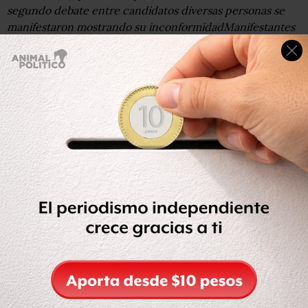
segundo debate entre candidatos diversas personas se
manifestaron mostrando su inconformidadManifestantes
afuera de la Expo Guadalajara.La llegada de Josefina
Vázquez Mota al segundo debateLa llegada de Enrique
Peña Nieto al segundo debate.de nuecoEntre los
invitados al segundo debate se encuentra el jefe de
gobierno capitalino, Marcelo Ebrard.El presidente del
PAN, Gustavo Madero, también asistió al segundo
debate.La llegada de Andrés Manuel López Obrador al
segundo debate.La llegada de Gabriel Quadri al segundo
debate
Compartir
Leer después
Etiquetas: