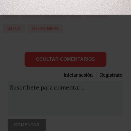
2012
DEBATE
ELECCIÒN
IFE
INVITADO
LLEGADA
SEGUNDO DEBATE
OCULTAR COMENTARIOS
Iniciar sesión
Registrate
Suscribete para comentar...
COMENTAR