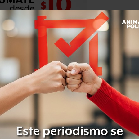
ivo a los candidatos,
cada cual podrá
erán
, y sus contendientes tendrán
 interrogantes que otro haya elegido.
cadémico Rodrigo Munguía
, quien
a discusión entre los tres aspirantes
icos: democratización de los medios de
esta etapa del debate,
cada candidato