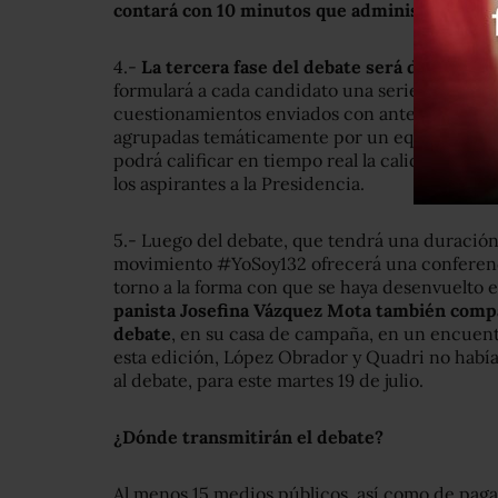
contará con 10 minutos que administrará seg
4.-
La tercera fase del debate será dirigida po
formulará a cada candidato una serie de pregu
cuestionamientos enviados con anterioridad po
agrupadas temáticamente por un equipo de aca
podrá calificar en tiempo real la calidad de la
los aspirantes a la Presidencia.
5.- Luego del debate, que tendrá una duración
movimiento #YoSoy132 ofrecerá una conferenci
torno a la forma con que se haya desenvuelto e
panista Josefina Vázquez Mota también compa
debate
, en su casa de campaña, en un encuentr
esta edición, López Obrador y Quadri no habí
al debate, para este martes 19 de julio.
¿Dónde transmitirán el debate?
Al menos 15 medios públicos, así como de paga