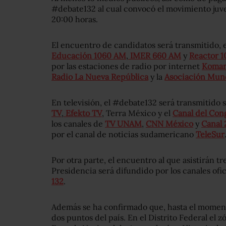
#debate132 al cual convocó el movimiento juveni
20:00 horas.
El encuentro de candidatos será transmitido, e
Educación 1060 AM
,
IMER 660 AM
y
Reactor 1
por las estaciones de radio por internet
Koman 
Radio La Nueva República
y la
Asociación Mund
En televisión, el #debate132 será transmitido
TV
,
Efekto TV
, Terra México y el
Canal del Con
los canales de
TV UNAM
,
CNN México
y
Canal 
por el canal de noticias sudamericano
TeleSur
Por otra parte, el encuentro al que asistirán tr
Presidencia será difundido por los canales of
132
.
Además se ha confirmado que, hasta el moment
dos puntos del país. En el Distrito Federal el 