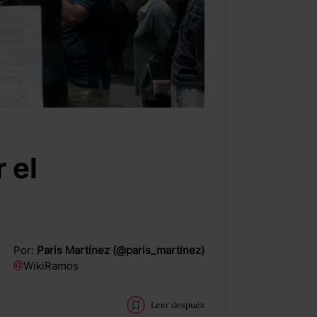
 el
Por:
Paris Martínez (@paris_martinez)
@
WikiRamos
Leer después