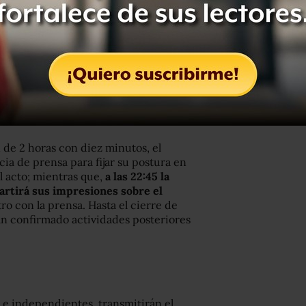
ún su parecer.
r el estudiante Carlos Brito
, quien
ntas provenientes de los
r la ciudadanía, y que serán
démicos. En esta fase, la ciudadanía
s respuestas ofrecidas por cada uno de
 de 2 horas con diez minutos, el
a de prensa para fijar su postura en
l acto; mientras que,
a las 22:45 la
rtirá sus impresiones sobre el
o con la prensa. Hasta el cierre de
an confirmado actividades posteriores
 e independientes, transmitirán el