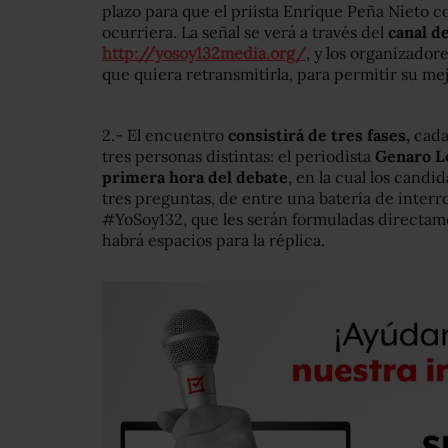
plazo para que el priista Enrique Peña Nieto co
ocurriera. La señal se verá a través del
canal d
http://yosoy132media.org/
, y los organizador
que quiera retransmitirla, para permitir su mej
2.- El encuentro
consistirá de tres fases,
cada
tres personas distintas: el periodista
Genaro Lo
primera hora del debate
, en la cual los cand
tres preguntas, de entre una batería de inter
#YoSoy132, que les serán formuladas directame
habrá espacios para la réplica.