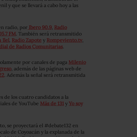
l y que se llevará a cabo hoy a las
n radio, por
Ibero 90.9
,
Radio
05.7 FM
. También será retransmitido
Ilel
,
Radio Zapote
y
Rompeviento.tv
,
ial de Radios Comunitarias
.
 solamente por canales de paga
Milenio
greso
, además de las páginas web de
22
. Además la señal será retransmitida
.
es de los cuatro candidatos a la
iciales de YouTube
Más de 131
y
Yo soy
o, se proyectará el #debate132 en
zócalo de Coyoacán y la explanada de la