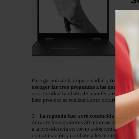
Para garantizar la imparcialidad y trato equitat
escoger las tres preguntas a las que respond
oportunidad también de manifestarse sobre las
Este proceso se realizará ante notario público.
3.-
La segunda fase será conducida por el a
durante los siguientes 30 minutos moderará un
a la presidencia en torno a dos temas específ
comunicación y combate a los monopolios. En 