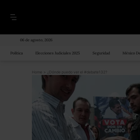
06 de agosto, 2026
Política
Elecciones Judiciales 2025
Seguridad
México De
Home
>
¿Dónde puedo ver el #debate132?