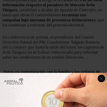
información respecto al paradero de Marcelo Ávila
Vázquez,
candidato a alcalde de Apaxtla de Castrejón, en
tanto que otros 15 contendientes
terminan sus
campañas bajo amenaza de presuntos delincuentes,
que
los conminan a retirarse del proceso electoral.
En conferencia de prensa, el presidente del Comité
Directivo Estatal del PRI, Cuauhtémoc Salgado Romero,
dio a conocer que hasta la tarde del lunes, los captores de
Ávila Vázquez no se habían comunicado para informar
sobre las condiciones de su posible liberación.
“
Estoy en comunicación con la familia y los priístas de
Apaxtla, pero hasta el momento no hay ningún tipo de
comunicación
”, apuntó.
Reconoció que las autoridades realizan operativos de
búsqueda en la zona, pero señaló que hasta el momento
no hay resultados y se espera que pronto haya alguna