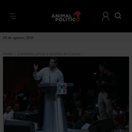
08 de agosto, 2026
Home
>
Candidato priista a alcaldía de Guerrero sigue desaparecido