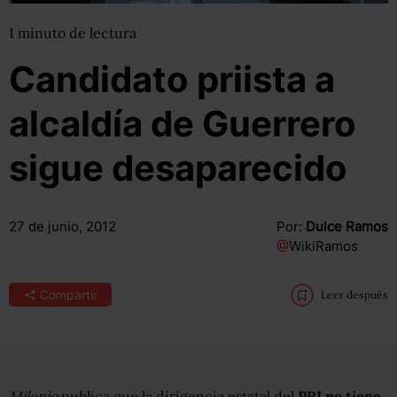
1
minuto
de lectura
Candidato priista a
alcaldía de Guerrero
sigue desaparecido
27 de junio, 2012
Por:
Dulce Ramos
@
WikiRamos
Compartir
Leer después
Milenio
publica que la dirigencia estatal del
PRI no tiene