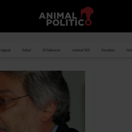
sigual
Salud
El Sabueso
Animal MX
Estados
Gén