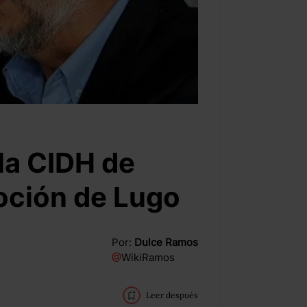
 la CIDH de
moción de Lugo
Por:
Dulce Ramos
@
WikiRamos
Leer después