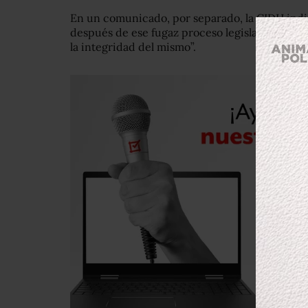
En un comunicado, por separado, la CIDH indi
después de ese fugaz proceso legislativo “pla
la integridad del mismo”.