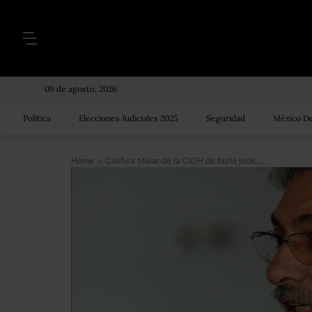
09 de agosto, 2026
Política
Elecciones Judiciales 2025
Seguridad
México De
Home
>
Califica titular de la CIDH de burla judicial remoción de Lugo