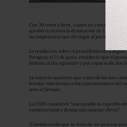
Con 39 votos a favor, cuatro en contra y dos a
aprobó el viernes la destitución de Lugo, al se
incompetencia que dio lugar al juicio político.
La resolución sobre el procedimiento a seguir
Paraguay el 21 de junio, estableció que el pre
defensa al día siguiente y por espacio de dos h
La mayoría opositora que controla las dos cám
brindar más tiempo a los representantes del ma
ante el Senado.
La CIDH consideró “inaceptable lo expedito del
constitucional y democráticamente electo”.
“Considerando que se trata de un proceso para