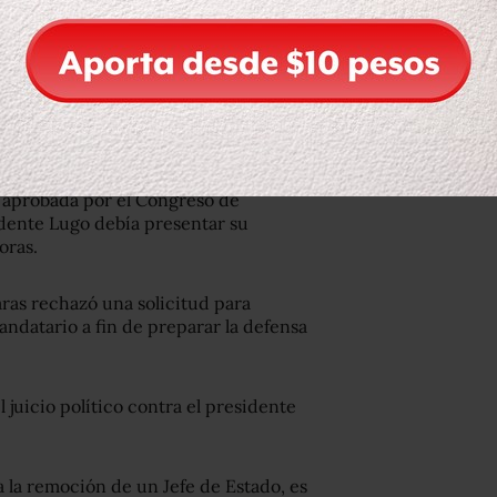
usencias, la Cámara de Senadores
r declarado culpable del cargo de
, aprobada por el Congreso de
sidente Lugo debía presentar su
oras.
aras rechazó una solicitud para
ndatario a fin de preparar la defensa
 juicio político contra el presidente
 la remoción de un Jefe de Estado, es