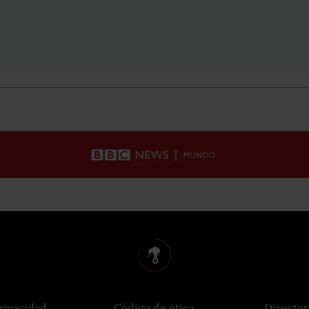
rivacidad
Código de ética
Director