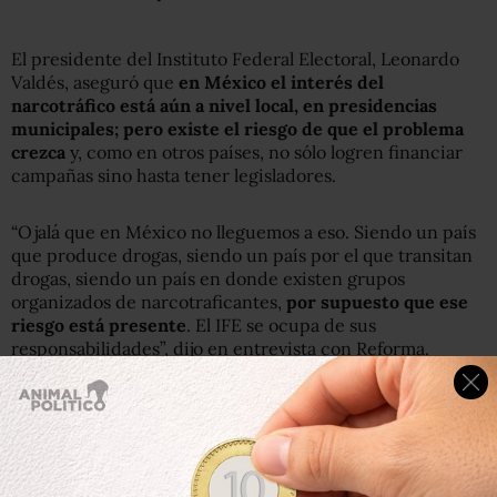
El presidente del Instituto Federal Electoral, Leonardo
Valdés, aseguró que
en México el interés del
narcotráfico está aún a nivel local, en presidencias
municipales; pero existe el riesgo de que el problema
crezca
y, como en otros países, no sólo logren financiar
campañas sino hasta tener legisladores.
“Ojalá que en México no lleguemos a eso. Siendo un país
que produce drogas, siendo un país por el que transitan
drogas, siendo un país en donde existen grupos
organizados de narcotraficantes,
por supuesto que ese
riesgo está presente
. El IFE se ocupa de sus
responsabilidades”, dijo en entrevista con Reforma.
Destacó que no se puede negar que existe una situación
problemática en el país, por lo que
el IFE se preparó para
blindar el proceso y acudió ante quienes son
responsables de la seguridad
.