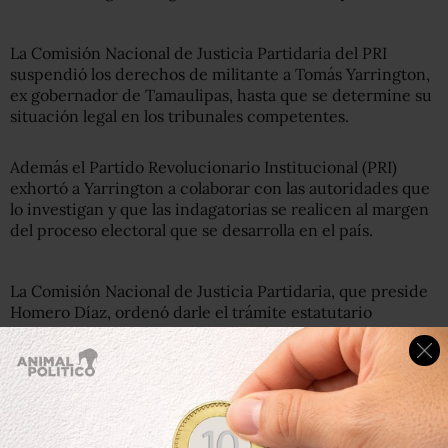
La Comisión Nacional de Justicia Partidaria del PRI
suspendió los derechos de militante a Tomás Yarrington,
ex gobernador de Tamaulipas, hasta que se determine su
situación legal en los tribunales competentes.
Además el Partido Revolucionario Institucional (PRI)
exhortó a Yarrington a colaborar con las autoridades que
lo investigan y que las indagatorias se realicen al margen
del proceso electoral que se desarrolla en el país.
La Comisión Nacional de Justicia Partidaria, que preside
Homero Díaz, ordenó darle el trámite estatutario
procedente a la petición, por lo cual Yarrington
Ruvalcaba quedó suspendido en sus derechos de
militante en tanto se determina, por los tribunales
competentes, su situación legal.