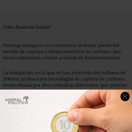
Foto: Business Insider
Noruega inauguró recientemente la mayor planta del
mundo de captura y almacenamiento de carbono, que
ahora comenzará a hacer pruebas de funcionamiento.
La instalación, en la que se han invertido mil millones de
dólares, probará dos tecnologías de captura de carbono
desarrolladas por dos compañías diferentes, que podrían
llegar a usarse a escala industrial si se demuestra que son
rentables y seguras.
Lo que se quiere lograr con estas pruebas es conseguir
plantas de energía de gas y carbón que no emitan gases
con efecto invernadero.