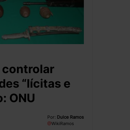
 controlar
des “lícitas e
co: ONU
Por:
Dulce Ramos
@
WikiRamos