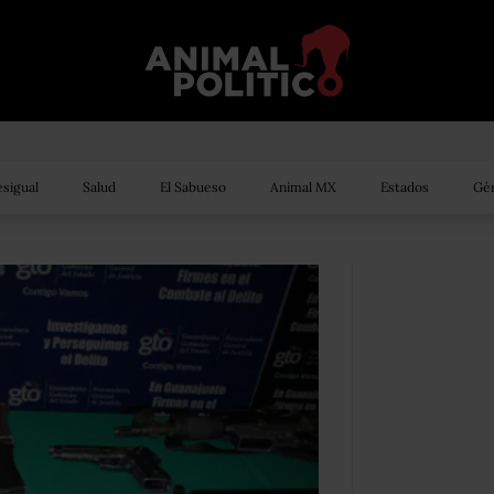
sigual
Salud
El Sabueso
Animal MX
Estados
Gén