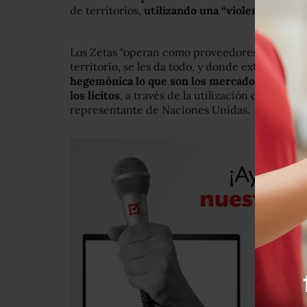
de territorios,
utilizando una “violencia desca
Los Zetas “operan como proveedores de segurid
territorio, se les da todo, y donde extorsionan
hegemónica lo que son los mercados ilícitos
los lícitos
, a través de la utilización descarada 
representante de Naciones Unidas.