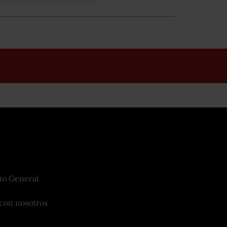
io General
con nosotros