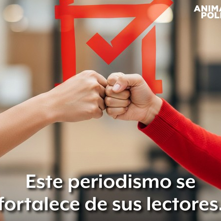
rada”
para asegurar el control.
ad y de servicios en todo el
tratan de controlar de manera
 criminales y cuando pueden también
de la violencia”, señaló el