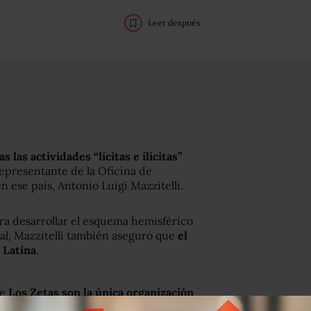
Leer después
las actividades “lícitas e ilícitas”
 representante de la Oficina de
n ese país, Antonio Luigi Mazzitelli.
ara desarrollar el esquema hemisférico
al, Mazzitelli también aseguró que
el
 Latina
.
ue
Los Zetas son la única organización
operación
para controlar y apoderarse