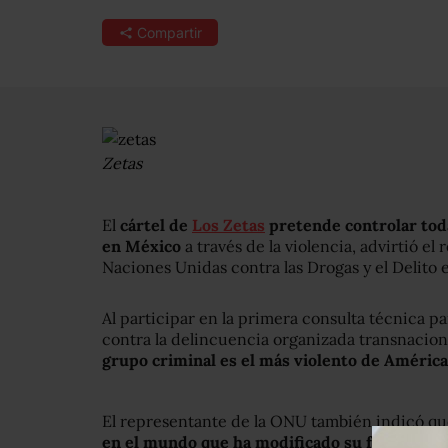
Compartir
Zetas
El
cártel de
Los Zetas
pretende controlar todas 
en México
a través de la violencia, advirtió el
Naciones Unidas contra las Drogas y el Delito e
Al participar en la primera consulta técnica p
contra la delincuencia organizada transnacion
grupo criminal es el más violento de América
El representante de la ONU también indicó q
en el mundo que ha modificado su forma de 