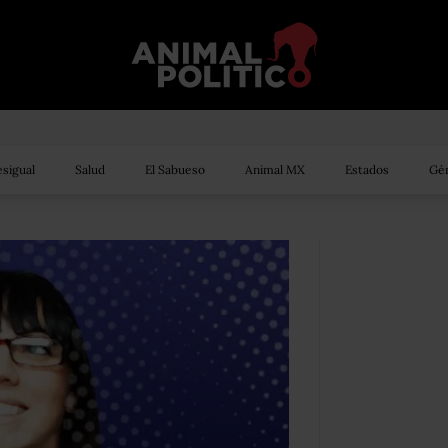
sigual
Salud
El Sabueso
Animal MX
Estados
Gén