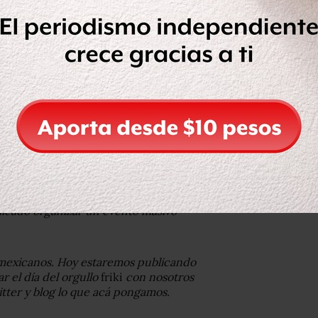
o el país, la página en Facebook de
 no se tiene planeado festejo alguno:
do en cosas importantes ahora mismo (y
mplicado organizar un evento masivo
exicanos. Hoy estaremos publicando
r el día del orgullo
friki
con nosotros
tter y blog lo que acá pongamos.