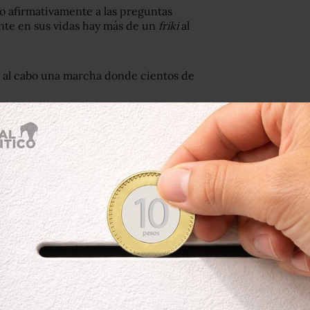
do afirmativamente a las preguntas
ente en sus vidas hay más de un
friki
al
a al cabo una marcha donde cientos de
bo en 2011 en el Zócalo: