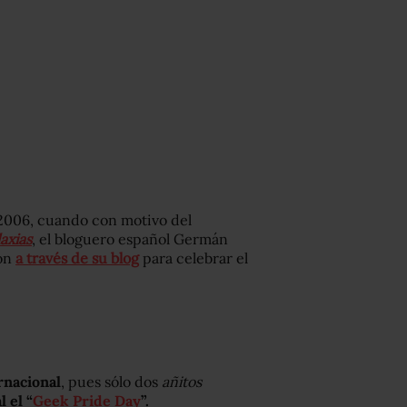
 2006, cuando con motivo del
axias
, el bloguero español Germán
ión
a través de su blog
para celebrar el
rnacional
, pues sólo dos
añitos
 el “
Geek Pride Day
”.