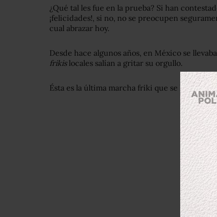
¿Qué tal les fue en la prueba? Si han contesta
¡felicidades!, si no, no se preocupen seguram
cual abrazar hoy.
Desde hace algunos años, en México se llevab
frikis
locales salían a gritar su orgullo.
Ésta es la última marcha friki que se llevó al ca