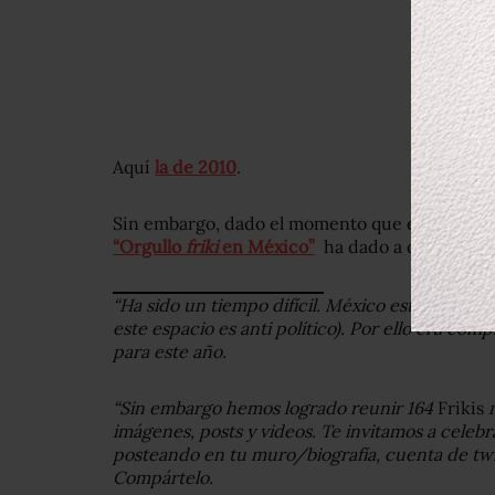
Aquí
la de 2010
.
Sin embargo, dado el momento que está viviend
“Orgullo
friki
en México”
ha dado a conocer que
“Ha sido un tiempo difícil. México está ocupa
este espacio es anti político). Por ello era co
para este año.
“Sin embargo hemos logrado reunir 164
Frikis
m
imágenes, posts y videos. Te invitamos a celebra
posteando en tu muro/biografía, cuenta de twi
Compártelo.