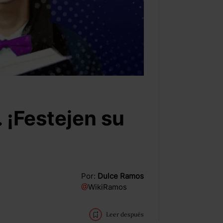
 ¡Festejen su
Por:
Dulce Ramos
@
WikiRamos
Leer después