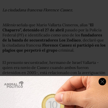
La ciudadana francesa Florence Cassez.
Milenio
señala que Mario Vallarta Cisneros, alias “
El
Chaparro”, detenido el 27 de abril
pasado por la Policía
Federal (PF) e identificado como uno de los
fundadores
de la banda de secuestradores Los Zodiaco
, declaró que
la ciudadana francesa
Florence Cassez sí participó en los
plagios que perpetró el grupo
criminal.
El presunto secuestrador, hermano de Israel Vallarta -
quien era novio de Cassez cuando ambos fueron
detenidos en 2005-, está relacionado con la averiguación
previa número PGR/SIEDO/UEIS/126/2012.
En sus declaraciones ante la PF y el agente del Ministerio
Público
, Mario Vallarta sostuvo que su hermano,
incluso, llegó a convivir en varias ocasiones con la
familia de Cassez.