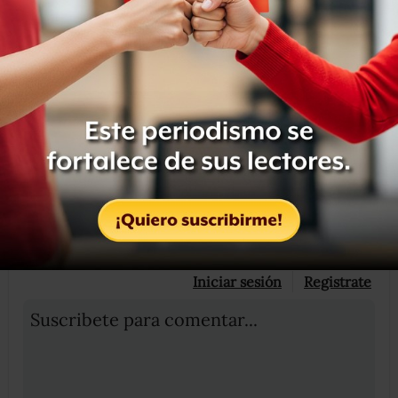
baile del centenario
, que empiezo a escribirlo el lunes en
México”.
Compartir
Leer después
OCULTAR COMENTARIOS
Iniciar sesión
Registrate
Suscribete para comentar...