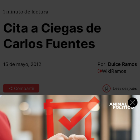
1
minuto
de lectura
Cita a Ciegas de
Carlos Fuentes
15 de mayo, 2012
Por:
Dulce Ramos
@
WikiRamos
Compartir
Leer después
“Mi sistema de juventud es trabajar mucho, tener
siempre un proyecto pendiente. Ahora he terminado un
libro,
Federico en su balcón
, pero ya tengo uno nuevo,
El