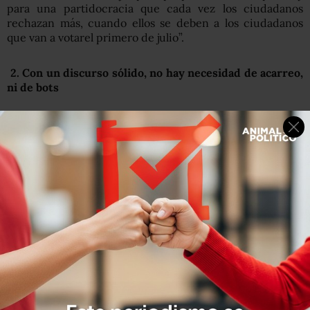
para una partidocracia que cada vez los ciudadanos
rechazan más, cuando ellos se deben a los ciudadanos
que van a votarel primero de julio”.
2. Con un discurso sólido, no hay necesidad de acarreo,
ni de bots
“No hay necesidad de llevar a Margarita, la diosa de la
cumbia’, para que la gente salga a la calle”. Con esa frase
contundente, Antonio Martínez
retrata la importancia
de que la gente converse lo que no quiere en estas
elecciones
, y que lo haga a través de las redes sociales.
“Vimos una marcha sin camiones ni acarreados, sin
tortas, ni frutsis ni conciertos. Ni siquiera palabras. No
hubo alguien que hablara en un micrófono arriba de un
templete”. La demostración del ánimo ciudadano vista
ayer, contrasta con el uso que los candidatos están dando
a las redes sociales.