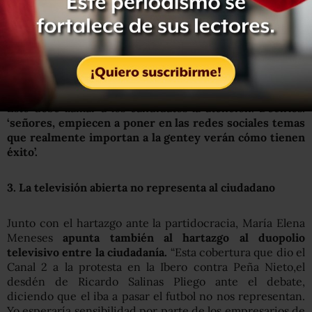
“Los partidos están usando bots, pagan a gente para
simular conversaciones cuando los ciudadanos, si ven un
tema que realmente les importa, como es el país que no
desean, salen espontáneamente sin necesidad de que
nadie los acarré.
Esto debe llamar a los candidatos la atención. Decirles:
‘señores, empiecen a poner en las redes sociales temas
que realmente importan a la gentey verán cómo tienen
éxito’.
3. La televisión abierta no representa al ciudadano
Junto con el hartazgo ante la partidocracia, María Elena
Meneses
apunta también al hartazgo al duopolio
televisivo entre la ciudadanía.
“Esta cobertura que dio el
Canal 2 a la protesta en la Ibero contra Peña Nieto,el
desdén de Ricardo Salinas Pliego ante el debate,
diciendo que el iba a pasar el futbol no nos representan.
Yo esperaría sensibilidad por parte de los empresarios de