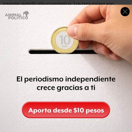
enorme significado económico. Los tres países son
importantes exportadores mundiales y su peso
combinado podría rivalizar con el de la Unión Europea y
el TLC de América del Norte. Según datos del FMI, el
comercio entre los tres países, medido por exportaciones
totales, sumó 745 mil mdd en 2011, contra 163 mil mdd en
2001. El valor total de esta medida de comercio trilateral
se ha expandido en un promedio de 17% anual en la
década pasada.
La rápida tasa de crecimiento refleja en parte el
desarrollo de cadenas regionales de suministro en
productos que terminan en los mercados occidentales.
Sin embargo, exportadores de China, Japón y Corea del
sur también se benefician de la creciente demanda final
de sus mercados vecinos. Contra este trasfondo, no es
sorpresa que las principales economías exportadoras de
Asia buscan comerciar más entre sí en momentos en que
las crisis fiscales y el lento crecimiento proyectan una
sombra sobre las perspectivas de la demanda en EU y