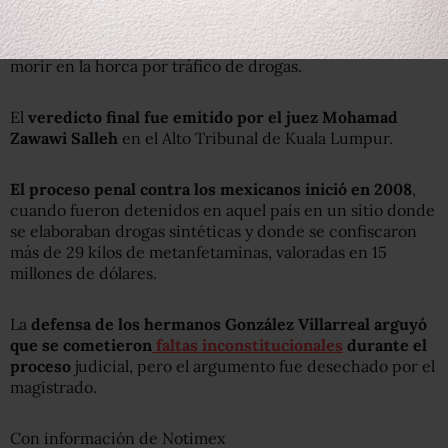
Ayer los mexicanos
Luis Alfonso, José Regino y Simón
González Villarreal fueron condenados en Malasia
a
morir en la horca por tráfico de drogas.
El
veredicto final fue emitido por el juez Mohamad
Zawawi Salleh
en el Alto Tribunal de Kuala Lumpur.
El proceso penal contra los mexicanos inició en 2008
,
cuando fueron detenidos en aquel país en un sitio donde
se elaboraban drogas sintéticas y donde se confiscaron
más de 29 kilos de metanfetaminas, valoradas en 15
millones de dólares.
La
defensa de los hermanos González Villarreal arguyó
que se cometieron
faltas inconstitucionales
durante el
proceso
judicial, pero el argumento fue desechado por el
magistrado.
Con información de Notimex