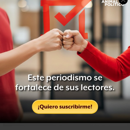
La indagatoria fue consignada al juzgado penal del
Reclusorio Femenil Norte
, con el número de expediente
B-06455, inscrito en la partida 14/28. El delito de
homicidio en grado de tentativa fue desechado por el
juez.