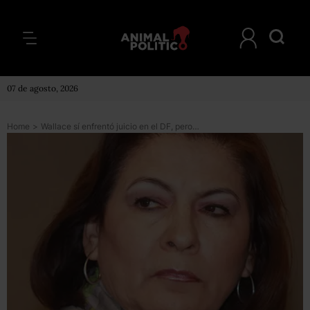
07 de agosto, 2026
Home
>
Wallace sí enfrentó juicio en el DF, pero fue exonerada y su registro borrado