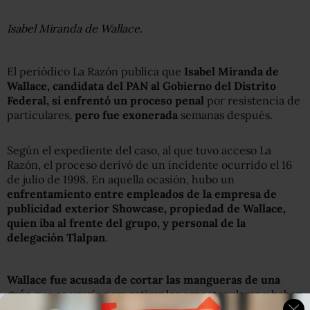
Isabel Miranda de Wallace.
El periódico La Razón publica que
Isabel Miranda de
Wallace, candidata del PAN al Gobierno del Distrito
Federal, sí enfrentó un proceso penal
por resistencia de
particulares,
pero fue exonerada
semanas después.
Según el expediente del caso, al que tuvo acceso La
Razón, el proceso derivó de un incidente ocurrido el 16
de julio de 1998. En aquella ocasión, hubo un
enfrentamiento entre empleados de la empresa de
publicidad exterior Showcase, propiedad de Wallace,
quien iba al frente del grupo, y personal de la
delegación Tlalpan
.
Wallace fue acusada de cortar las mangueras de una
grúa
que se usaría para retirar los espectaculares y haber
puesto en riesgo a los empleados que la maniobraban.