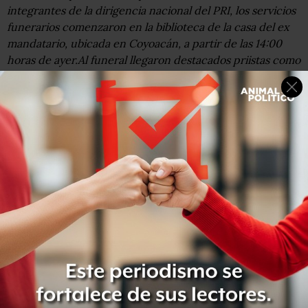
integrantes de la dirigencia nacional del PRI, los servicios
funerarios comenzaron en la biblioteca de la casa del ex
mandatario, ubicada en Coyoacán, a partir de las 14:00
horas de ayer.Al funeral llegaron destacados priistas como
Emilio Gamboa Patrón y Pedro Joaquín Codwell, así como
la Cristina Díaz, secretaria General del tricolor.Destacó la
presencia del también ex presidente Carlos Salinas de
Gortari, con quién hace algunos meses Miguel de la
Madrid tuvo un desencuentro por algunas declaraciones
en una entrevista radiofónica donde se habló de
corrupción por parte de los Salinas.Al funeral también
acudieron el senador priista Manlio Fabio Beltrones, el
secretario de Hacienda José Antonio Meade, así como el
antecesor de éste, el panista Ernesto Cordero.La familia
del ex presidente De la Madrid, integrada por sus hijos
Margarita Guadalupe, Miguel, Enrique, Federico, y
Gerardo, así como de su viuda Paloma Cordero Tapia,
hicieron una guardia de honor.