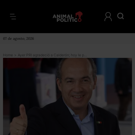
07 de agosto, 2026
Home
>
Ayer PRI agradeció a Calderón; hoy le pone queja ante el IFE