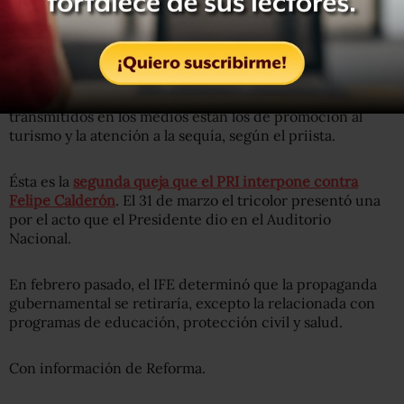
IFE, dijo que la transmisión de esta propaganda pone en
riesgo la equidad de la contienda, por lo que
solicitó que
se suspendan los spots “de manera inmediata”.
Entre otros promocionales del gobierno federal
transmitidos en los medios están los de promoción al
turismo y la atención a la sequía, según el priista.
Ésta es la
segunda queja que el PRI interpone contra
Felipe Calderón
. El 31 de marzo el tricolor presentó una
por el acto que el Presidente dio en el Auditorio
Nacional.
En febrero pasado, el IFE determinó que la propaganda
gubernamental se retiraría, excepto la relacionada con
programas de educación, protección civil y salud.
Con información de Reforma.