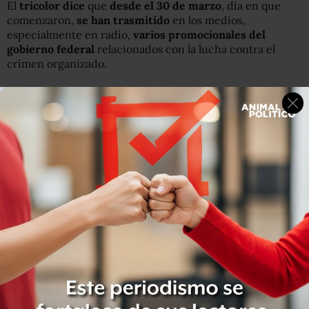
El
tricolor dice
que
desde el 30 de marzo
, día en que
comenzaron,
se han trasmitido
en los medios,
especialmente en radio,
varios promocionales del
gobierno federal
relacionados con la lucha contra el
crimen organizado.
Sebastián Lerdo de Tejada, representante del
PRI
ante el