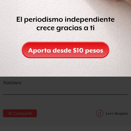
Además del vehículo en el que viajaban los agresores, y
que tenía un reporte de robo,
en el sitio se aseguraron
armas largas y equipo táctico
diverso utilizado por
integrantes de grupos delictivos.
Ninguno de los presuntos delincuentes muertos fue
identificado y sus cadáveres fueron trasladados por
personal forense al anfiteatro del Hospital Universitario
local.
Notimex
Compartir
Leer después