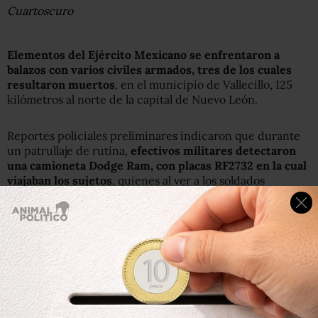
Cuartoscuro
Elementos del Ejército Mexicano se enfrentaron a
balazos con varios civiles armados, tres de los cuales
resultaron muertos
, en el municipio de Vallecillo, 125
kilómetros al norte de la capital de Nuevo León.
Reportes policiales preliminares indicaron que durante
un patrullaje de rutina,
efectivos militares detectaron
una camioneta Dodge Ram, con placas RF2732 en la cual
viajaban los sujetos
, quienes al ver a los soldados
empezaron a dispararles.
Los militares repelieron la agresión cerca del rancho
“San Pablo”, sobre la carretera Monterrey-Nuevo
Laredo
; tras el tiroteo se trasladaron a ese lugar peritos
de la Procuraduría General de Justicia de Nuevo León
(PGJNL), con el fin de recolectar las evidencias y levantar
los tres cadáveres.