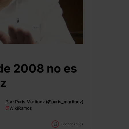
 de 2008 no es
iz
Por:
Paris Martínez (@paris_martinez)
@
WikiRamos
Leer después