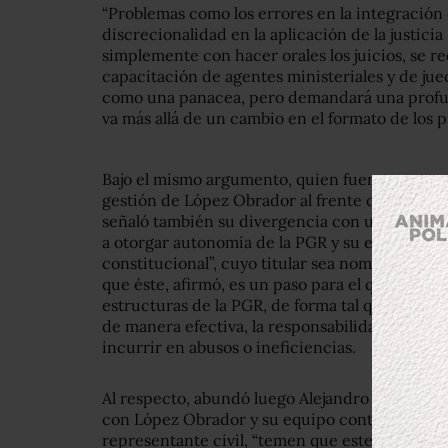
“Problemas como los errores en la integración 
discrecionalidad en la aplicación de la justici
simplemente con hacer orales los juicios, se r
capacitación de agentes ministeriales y de jue
como una panacea, pero demandará una profun
va más allá de un cambio en el formato de los p
Bajo el mismo argumento, quien fuera procurad
gestión de López Obrador al frente de la admi
señaló también su divergencia con un punto par
a otorgar autonomía de la PGR y su estableci
constitucional”, cuyo titular sea nombrado por
que éste, afirmó, es un paso para el que antes 
estructuras de la PGR, de forma tal que esta i
de manera efectiva, la responsabilidad de ejer
incurrir en abusos o ineficiencias.
Al respecto, abundó luego Alejandro Martí, de
con López Obrador y su equipo continuar la dis
representante civil, “temen que este procedi