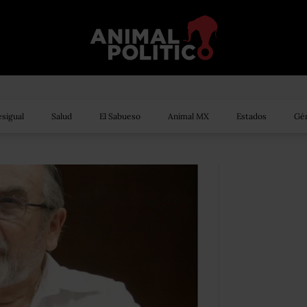
sigual
Salud
El Sabueso
Animal MX
Estados
Gén