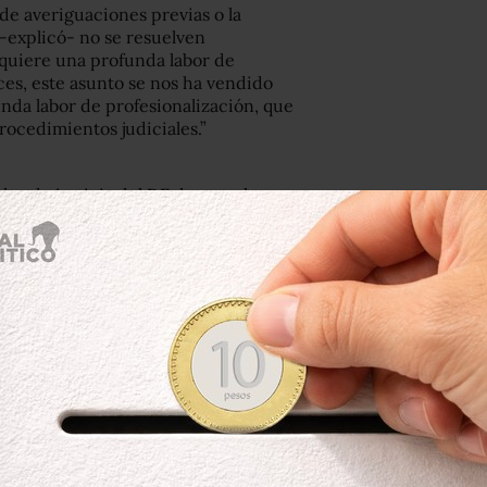
de averiguaciones previas o la
a -explicó- no se resuelven
equiere una profunda labor de
ces, este asunto se nos ha vendido
da labor de profesionalización, que
rocedimientos judiciales.”
or de justicia del DF durante la
nistración capitalina (2000-2005)
ticular de la Agenda 12.18, el relativo
miento como un “órgano
 el Congreso y no por el presidente, ya
debe capacitarse a todas las
nstitución pueda tomar en sus manos,
cer como una abogacía del pueblo, sin
 la asociación México SOS, se pactó
cusión, ya que, afirmó el
miento de autonomía del Ministerio