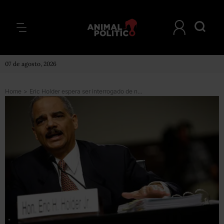
07 de agosto, 2026
Home
>
Eric Holder espera ser interrogado de nuevo por operativo “Rápido y Furioso”