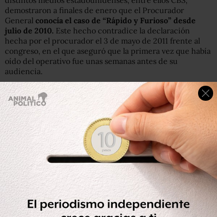
distintos medios estadounidenses, entre ellos CBS,
demostraron a finales de enero que el Procurador
General
conocía el caso de “Rápido y Furioso” desde
julio de 2010.
Este hecho contradice la declaración
hecha por el procurador el 3 de mayo de 2011 frente al
congreso, en el que aseguró que la primera vez que había
oído del operativo fue unas semanas antes de su
audiencia.
A mediados de febrero, el presidente de la Cámara de
Representantes estadounidense, John Boehner, sostuvo
que la operación fue un
abuso de poder
por parte de su
propio gobierno e instó a que el Departamento de
Justicia, encabezado por el Procurador General, esté
sujeto a una fuerte
“rendición de cuentas”.
El caso “Rápido y Furioso” ha ganado presencia en
Washington durante las últimas semanas luego de que el
diario CBS diera a conocer el 19 de marzo que el
procurador
omitió evidencias
sobre la captura y