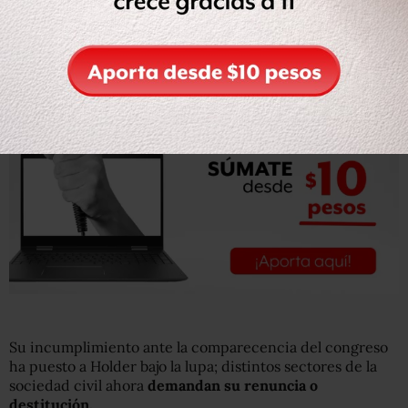
liberación de Manuel Acosta, un personaje clave en el
tráfico ilegal de armas a los cárteles.
Su incumplimiento ante la comparecencia del congreso
ha puesto a Holder bajo la lupa; distintos sectores de la
sociedad civil ahora
demandan su renuncia o
destitución.