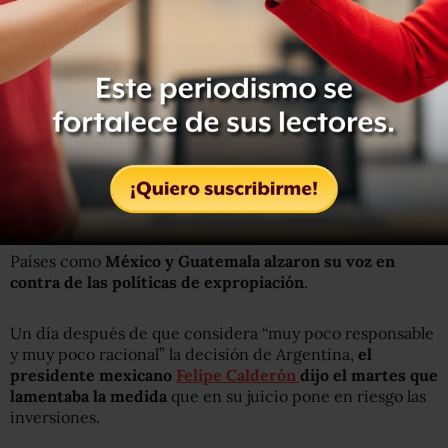
“El
esfuerzo encomiable de los gobiernos
latinoamericanos para hacer de la región un destino
atractivo
para la inversión y el comercio no puede verse
empañada de ninguna de las maneras por actuaciones
que yo considero puntuales, pero que podrían
interpretarse erróneamente”, dijo.
“Perjudica a España y a Argentina”
, dijo Rajoy en su
primera gira como presidente por Latinoamérica, que
además de México lo llevará por Colombia.
Países como
México y Guatemala alzaron su voz en
contra de las políticas de expropiación
.
Un día después de que considera “muy poco responsable
y muy poco racional” la decisión de Argentina,
el
presidente mexicano
Felipe Calderón
dijo el martes que
lamentaba la medida
que en su juicio pone en riesgo las
inversiones.