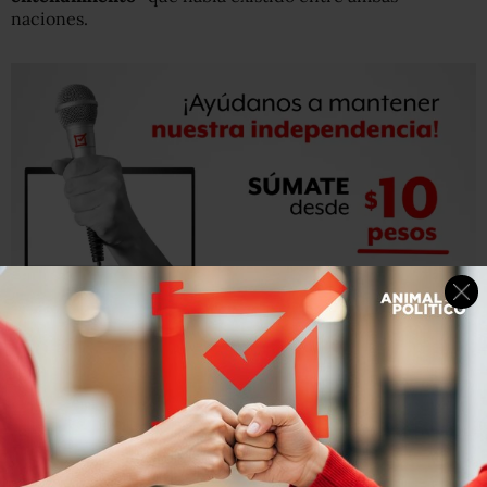
naciones.
Aseguró, sin embargo, que su gobierno buscará que ese
episodio no afecte o empañe la
relación con otros países
de Latinoamérica
.