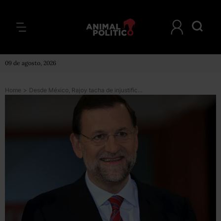
09 de agosto, 2026
Home
>
Desde México, Rajoy tacha de injustificable la expropiación de YPF