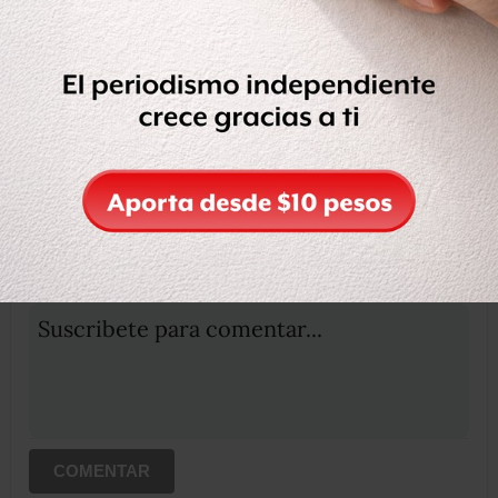
Compartir
Leer después
OCULTAR COMENTARIOS
Iniciar sesión
Registrate
Suscribete para comentar...
COMENTAR