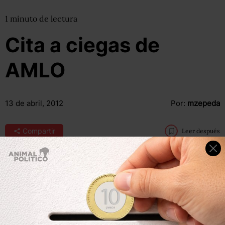
1
minuto
de lectura
Cita a ciegas de
AMLO
13 de abril, 2012
Por:
mzepeda
Compartir
Leer después
Peña Nieto “gasta dinero a raudales, no se sabe la
procedencia, el origen, quién pompó campañita, quién
pompó”