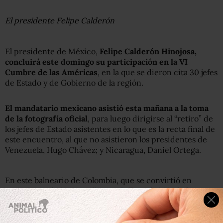
El presidente Felipe Calderón
El presidente de México,
Felipe Calderón Hinojosa,
concluirá este domingo su participación en la VI
Cumbre de las Américas
, en la que se dieron cita 30 jefes
de Estado y de Gobierno de la región.
El mandatario mexicano asistió esta mañana a la toma
de la fotografía oficial
, para luego dirigirse al “retiro” de
los jefes de Estado asistentes en lo que es la recta final de
este encuentro, al que no asistieron los presidentes de
Venezuela, Hugo Chávez; y Nicaragua, Daniel Ortega.
En este balneario de Colombia, que se convirtió en
atractivo turístico por albergar la llamada “Ciudad
Amurallada”,
los mandatarios concluirán su salida al
mediodía
, para después asistir a la firma de la
Declaración de la VI Cumbre de las Américas, que en su