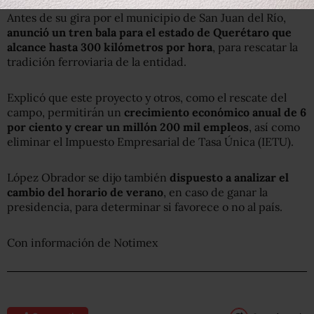
Antes de su gira por el municipio de San Juan del Río,
anunció un tren bala para el estado de Querétaro que
alcance hasta 300 kilómetros por hora
, para rescatar la
tradición ferroviaria de la entidad.
Explicó que este proyecto y otros, como el rescate del
campo, permitirán un
crecimiento económico anual de 6
por ciento y crear un millón 200 mil empleos
, así como
eliminar el Impuesto Empresarial de Tasa Única (IETU).
López Obrador se dijo también
dispuesto a analizar el
cambio del horario de verano
, en caso de ganar la
presidencia, para determinar si favorece o no al país.
Con información de Notimex