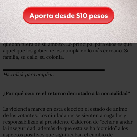
pasado’”, dice Flores.
La conclusión de este panorama es que al elector no le
importa si el candidato por el que votará es honesto,
preparado, experimentado y cercano a la gente. Así como
tampoco le preocupa la comunidad o el país, pues
quedan fuera de su ámbito. Lo principal para ellos es que
aquel que los gobierne les cumpla en lo más cercano. Su
familia, su calle, su colonia.
Haz click para ampliar.
¿Por qué ocurre el retorno derrotado a la normalidad?
La violencia marca en esta elección el estado de ánimo
de los votantes. Los ciudadanos se sienten amagados y
responsabilizan al presidente Calderón de “echar a andar
la inseguridad, además de que esta se ha “comido” a los
aspectos positivos que significaban el cambio de