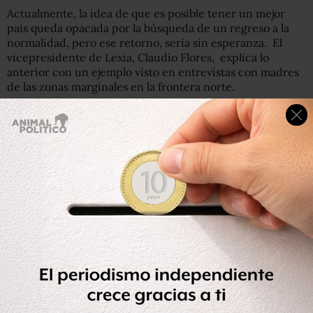
Actualmente, la idea de que es posible tener un mejor
país queda opacada por la búsqueda de un regreso a la
normalidad, pero ese retorno, sería sin esperanza. El
vicepresidente de Lexia, Claudio Flores, explica lo
anterior con un ejemplo visto en entrevistas con madres
de las zonas marginales en la frontera norte.
“En esa zona, las madres se sienten responsables de la
descomposición del tejido social. Muchas de ellas se
fueron a trabajar a las maquiladoras y sus hijos crecieron
en ambientes complicados, por lo que ahora se
preguntan si su lugar no debe ser el hogar, como era
antes”.
Otro de los ejemplos que ilustran ese regreso derrotado
es para Claudio Flores, la ‘pinta’ que observó en un barrio
de Zacatecas. En ella se leía: “Que se vayan los ineptos y
que regresen los corruptos”. “Esto refleja que la sensación
predominante para las elecciones de 2012 entre la
sociedad es ‘sáquenme del presente y llévenme al