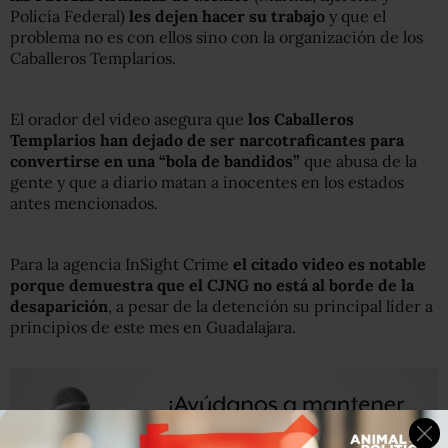
Policía Federal)
les dejen hacer su trabajo
y que el
problema no es con ellos sino con la organización de los
Caballeros Templarios.
El orador del video asegura que
los Caballeros
Templarios han dejado de ser narcotraficantes para
convertirse en una “bola de bandidos”
que abusa de la
gente y que a diario matan a inocentes en los estados
antes mencionados.
Para la agencia InSight Crime
el citado video es notable
porque demuestra que el CJNG no está al borde de la
desaparición
, a pesar de la detención su principal líder a
principios de este mes en Guadalajara.