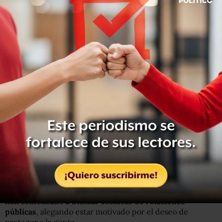
Al difundir el video, señala la agencia,
el CNJG sigue la
táctica utilizada el año pasado en Veracruz, cuando
anunció su entrada en ese estado para atacar al cártel
de Los Zetas
, situación que desató una ola de violencia
en la entidad.
El grupo de periodistas también subraya que
este tipo de
videos deja ver que los grupos criminales de México
han comenzado a utilizar técnicas de relaciones
públicas
, alegando estar motivado por el deseo de
proteger a la gente.