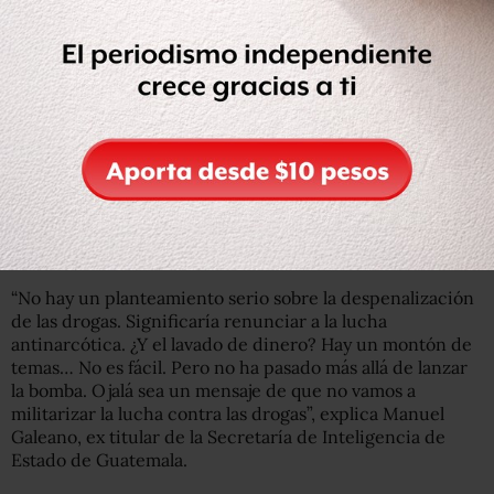
favor de debatir y Panamá, quien no se pronunció al
respecto.
El presidente de El Salvador, Mauricio Funes, justificó su
ausencia al decir que la cumbre había sido cancelada.
Funes había mostrado su apoyo a Pérez Molina en una
visita en febrero, pero se retractó inmediatmanete de su
postura cuando pisó su país, donde los temas de agenda
son la prohibición de los matrimonios homosexuales y el
aborto en cualquier modalidad sigue siendo un delito.
“No hay un planteamiento serio sobre la despenalización
de las drogas. Significaría renunciar a la lucha
antinarcótica. ¿Y el lavado de dinero? Hay un montón de
temas… No es fácil. Pero no ha pasado más allá de lanzar
la bomba. Ojalá sea un mensaje de que no vamos a
militarizar la lucha contra las drogas”, explica Manuel
Galeano, ex titular de la Secretaría de Inteligencia de
Estado de Guatemala.